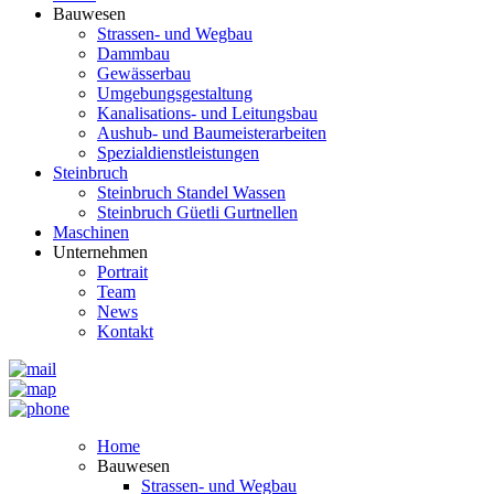
Bauwesen
Strassen- und Wegbau
Dammbau
Gewässerbau
Umgebungsgestaltung
Kanalisations- und Leitungsbau
Aushub- und Baumeisterarbeiten
Spezialdienstleistungen
Steinbruch
Steinbruch Standel Wassen
Steinbruch Güetli Gurtnellen
Maschinen
Unternehmen
Portrait
Team
News
Kontakt
Home
Bauwesen
Strassen- und Wegbau