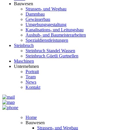
Bauwesen
Strassen- und Wegbau
Dammbau
Gewässerbau
Umgebungsgestaltung
Kanalisations- und Leitungsbau
Aushub- und Baumeisterarbeiten
Spezialdienstleistungen
Steinbruch
Steinbruch Standel Wassen
Steinbruch Güetli Gurtnellen
Maschinen
Unternehmen
Portrait
Team
News
Kontakt
Home
Bauwesen
Strassen- und Wegbau